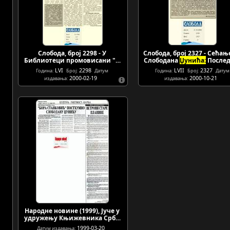
Слобода, број 2298 - У
Слобода, број 2327 - Сећањ
Библиотеци промовисани "…
Слободана
Џунића:
После
LVI
2298
LVII
2327
Година:
Број:
Датум
Година:
Број:
Датум
2000-02-19
2000-10-21
издавања:
издавања:
Народне новине (1999), Јуче у
удружењу Књижевника Срб…
1999-03-20
Датум издавања: