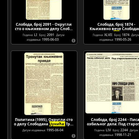
Слобода, број 2091 - Округли
Слобода, број 1874 -
сто о књижевном делу Слоб…
Књижевно вече Слобода
Џ…
LI
2091
XLVII
1874
Година:
Број:
Датум
Година:
Број:
Дату
1995-06-03
1990-05-26
издавања:
издавања:
Политика (1995), Округли сто
Слобода, број 2244 - Пис
о делу Слободана
Џунића:
Тр…
озбиљног дела: Под стар
1995-06-04
LIV
2244
Датум издавања:
Година:
Број:
Датум
1998-11-21
издавања: