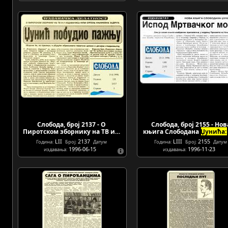
Слобода, број 2137 - О
Слобода, број 2155 - Нов
Пиротском зборнику на ТВ и…
књига Слободана
Џунића:
LII
2137
LIII
2155
Година:
Број:
Датум
Година:
Број:
Датум
1996-06-15
1996-11-23
издавања:
издавања: