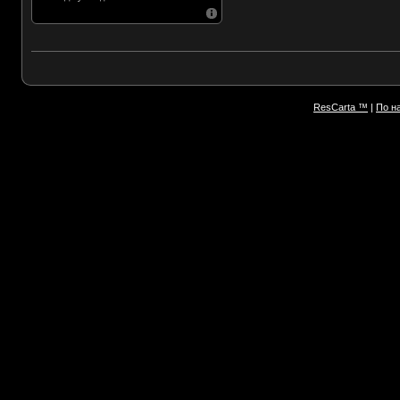
ResCarta ™
|
По н