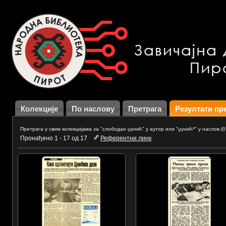
Колекције
По наслову
Претрага
Резултати пр
Претрага у свим колекцијама за "слободан џунић" у аутор или "џунић*" у наслов (0
Пронађено 1 - 17 од 17
Референтни линк