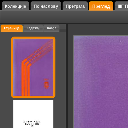
Колекције
По наслову
Претрага
Преглед
IIIF
Странице
Садржај
Image