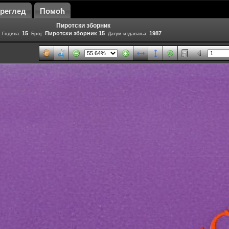
 Преглед
Помоћ
Пиротски зборник
15
Пиротски зборник 15
1987
Година:
Број:
Датум издавања: