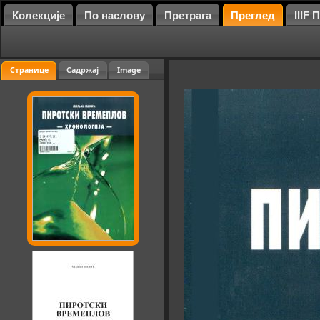
Колекције
По наслову
Претрага
Преглед
IIIF
Странице
Садржај
Image