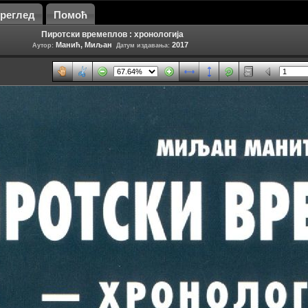
 Преглед
Помоћ
Пиротски времеплов : хронологија
Манић, Миљан
2017
Аутор:
Датум издавања: