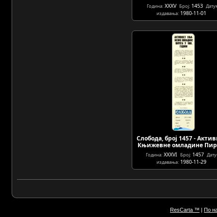
XXXV
1453
Година:
Број:
Дату
1980-11-01
издавања:
Слобода, број 1457 - Акти
Књижевне омладине Пи
XXXVI
1457
Година:
Број:
Дат
1980-11-29
издавања:
ResCarta ™
|
По н