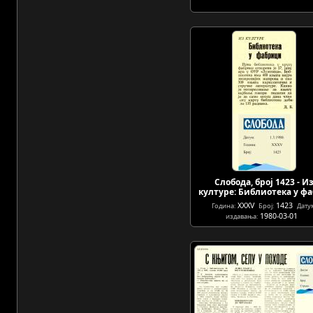
Слобода, број 1423 - И
културе: Библиотека у ф
XXXV
1423
Година:
Број:
Дату
1980-03-01
издавања: