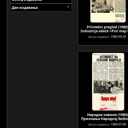
Дан издавања
Privredni pregled (1980)
Industrija odeće >Prvi maj<
1980-09-25
Датум издавања:
Народне новине (1980)
Признања Народној биб
1980-07-09
Датум издавања: