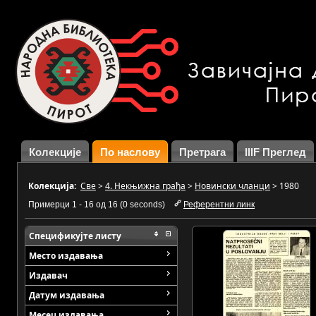
Колекције
По наслову
Претрага
IIIF Преглед
Колекција:
Све
>
4. Некњижна грађа
>
Новински чланци
>
1980
Примерци 1 - 16 од 16 (0 seconds)
Референтни линк
Спецификујте листу
Место издавања
Издавач
Датум издавања
Месец издавања