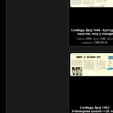
Слобода, број 1446 - Култу
књигом, селу у поход
XXXV
1446
Година:
Број:
Дату
1980-09-20
издавања:
Слобода, број 1453 -
Ученицима школе >>29. 