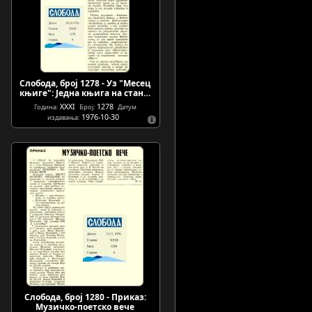
Слобода, број 1278 - Уз "Месец
књиге": Једна књига на стан…
XXXI
1278
Година:
Број:
Датум
1976-10-30
издавања:
Слобода, број 1280 - Приказ:
Музичко-поетско вече