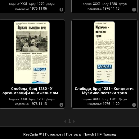
XXXI
1279
XXXI
1280
Година:
Број:
Датум
Година:
Број:
Датум
1976-11-06
1976-11-13
издавања:
издавања:
Слобода, број 1280 - У
Слобода, број 1281 - Концерти:
организацији књижевне ом…
Музичко-поетски трио
XXXI
1280
XXXI
1281
Година:
Број:
Датум
Година:
Број:
Датум
1976-11-13
1976-11-20
издавања:
издавања:
1
ResCarta ™
|
По наслову
|
Претрага
|
Помоћ
|
IIIF Преглед