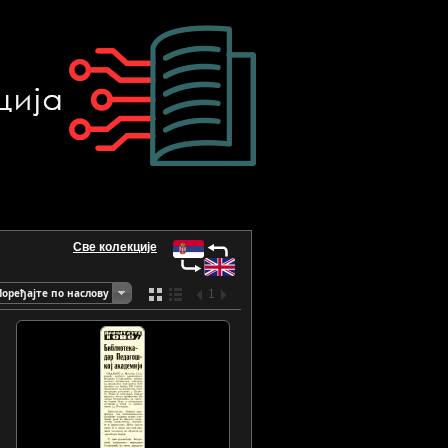
Све колекције
Поређајте по наслову
1