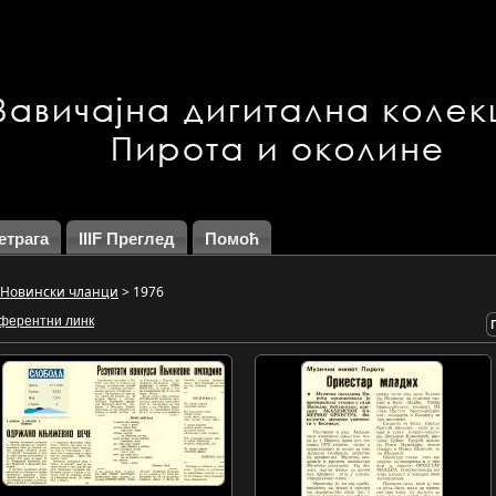
етрага
IIIF Преглед
Помоћ
Новински чланци
>
1976
ферентни линк