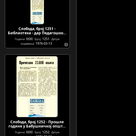
Слобода, број 1251 -
Библиотека - дар Педагошко…
XXXI
1251
Година:
Број:
Датум
1976-03-13
издавања:
Слобода, број 1252 - Прошле
године у Бабушничкој општ…
XXXI
1252
Година:
Број:
Датум