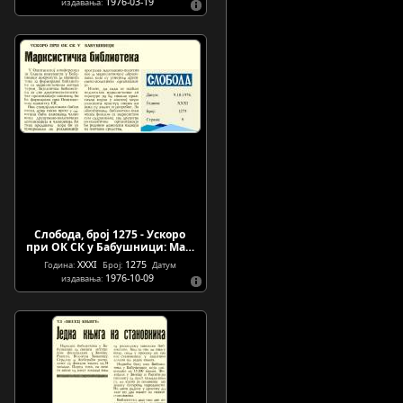
1976-03-19
издавања:
Слобода, број 1275 - Ускоро
при ОК СК у Бабушници: Ма…
XXXI
1275
Година:
Број:
Датум
1976-10-09
издавања: