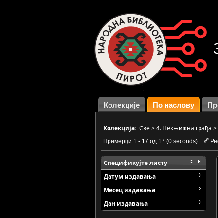
Колекције
По наслову
Пр
Колекција:
Све
>
4. Некњижна грађа
>
Примерци 1 - 17 од 17 (0 seconds)
Ре
Спецификујте листу
Датум издавања
Месец издавања
Дан издавања