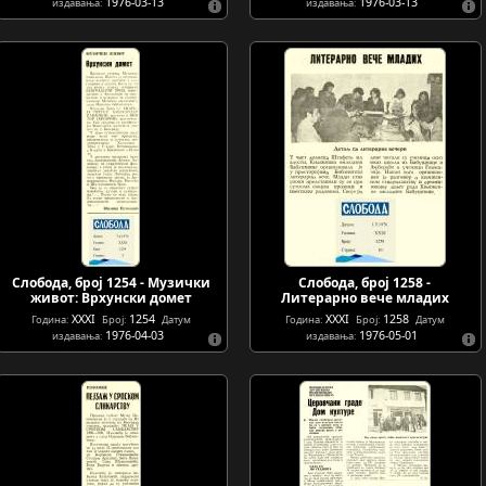
1976-03-13
1976-03-13
издавања:
издавања:
Слобода, број 1254 - Музички
Слобода, број 1258 -
живот: Врхунски домет
Литерарно вече младих
XXXI
1254
XXXI
1258
Година:
Број:
Датум
Година:
Број:
Датум
1976-04-03
1976-05-01
издавања:
издавања: