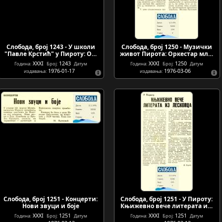
Слобода, број 1243 - У школи
Слобода, број 1250 - Музички
"Павле Крстић" у Пироту: О…
живот Пирота: Оркестар мл…
XXXI
1243
XXXI
1250
Година:
Број:
Датум
Година:
Број:
Датум
1976-01-17
1976-03-06
издавања:
издавања:
Слобода, број 1251 - Концерти:
Слобода, број 1251 - У Пироту:
Нови звуци и боје
Књижевно вече литерата и…
XXXI
1251
XXXI
1251
Година:
Број:
Датум
Година:
Број:
Датум