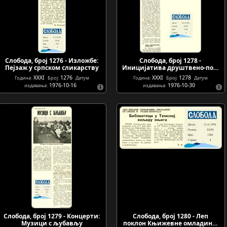
Слобода, број 1276 - Изложбе:
Слобода, број 1278 -
Пејзаж у српском сликарству
Иницијатива друштвено-по…
XXXI
1276
XXXI
1278
Година:
Број:
Датум
Година:
Број:
Датум
1976-10-16
1976-10-30
издавања:
издавања:
Слобода, број 1279 - Концерти:
Слобода, број 1280 - Леп
Музици с љубављу
поклон Књижевне омладин…