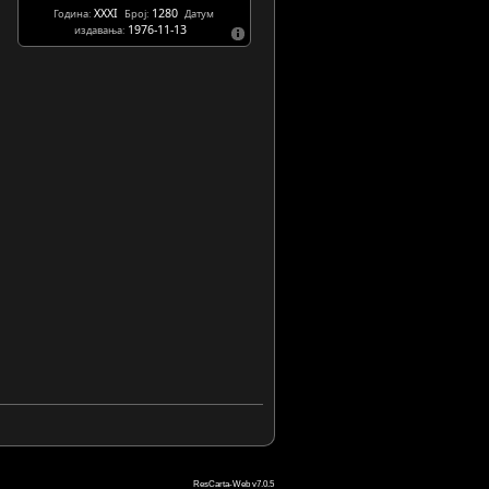
XXXI
1280
Година:
Број:
Датум
1976-11-13
издавања:
ResCarta-Web v7.0.5