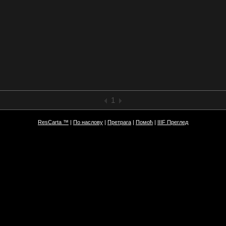
1
ResCarta ™
|
По наслову
|
Претрага
|
Помоћ
|
IIIF Преглед