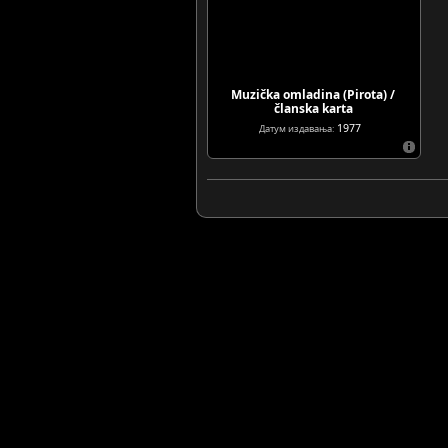
Muzička omladina (Pirota) /
članska karta
1977
Датум издавања: