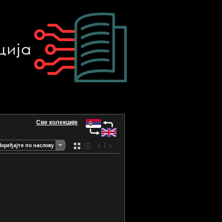
Све колекције
Поређајте по наслову
1