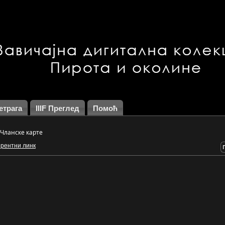
етрага
IIIF Преглед
Помоћ
Чланске карте
рентни линк