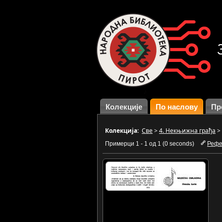
Колекције
По наслову
Пр
Колекција:
Све
>
4. Некњижна грађа
>
Примерци 1 - 1 од 1 (0 seconds)
Рефе