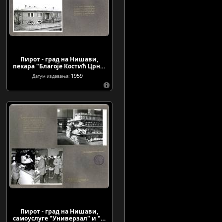
Пирот - град на Нишави,
пекара "Благоје Костић Црн…
1959
Датум издавања:
Пирот - град на Нишави,
самоуслуге "Универзал" и "…