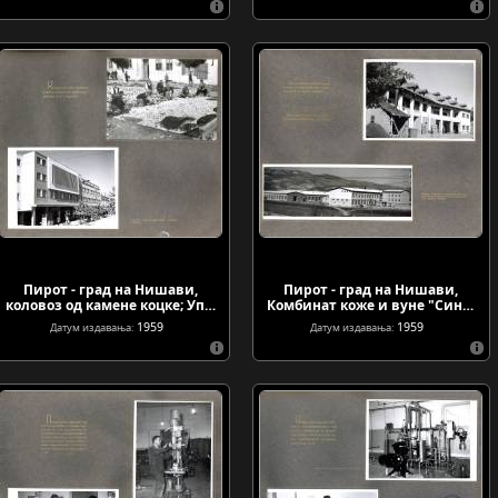
Пирот - град на Нишави,
Пирот - град на Нишави,
коловоз од камене коцке; Уп…
Комбинат коже и вуне "Син…
1959
1959
Датум издавања:
Датум издавања: