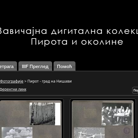
етрага
IIIF Преглед
Помоћ
Фотографије
>
Пирот - град на Нишави
ферентни линк
По