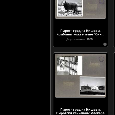
Пирот - град на Нишави,
Комбинат коже и вуне "Син…
1959
Датум издавања:
Пирот - град на Нишави,
Пиротски качкаваљ; Млекара