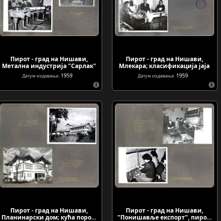
Пирот - град на Нишави,
Пирот - град на Нишави,
Метална индустрија "Сарлак"
Млекара; класификација јаја
1959
1959
Датум издавања:
Датум издавања:
Пирот - град на Нишави,
Пирот - град на Нишави,
Планинарски дом; кућа поро…
"Понишавље експорт", пиро…