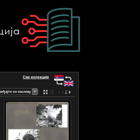
Све колекције
ређајте по наслову
1
2