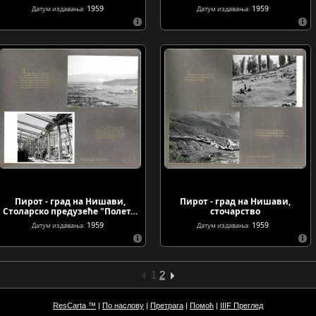
1959
1959
Датум издавања:
Датум издавања:
Пирот - град на Нишави,
Пирот - град на Нишави,
Столарско предузеће "Полет…
сточарство
1959
1959
Датум издавања:
Датум издавања:
1
2
ResCarta ™
|
По наслову
|
Претрага
|
Помоћ
|
IIIF Преглед