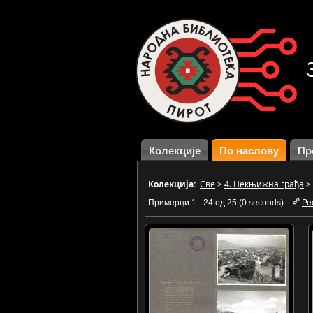
Колекције
По наслову
Пр
Колекција:
Све
>
4. Некњижна грађа
>
Примерци 1 - 24 од 25 (0 seconds)
Ре