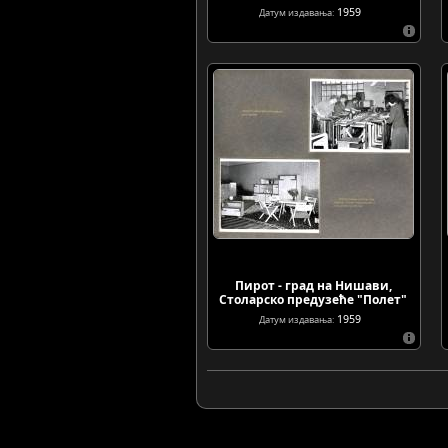
1959
Датум издавања:
Пирот - град на Нишави,
Столарско предузеће "Полет"
1959
Датум издавања: