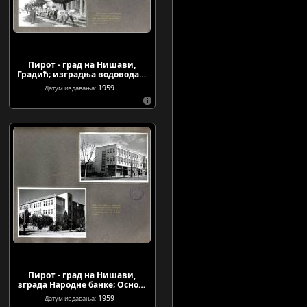
Пирот - град на Нишави,
Градић; изградња водовода…
1959
Датум издавања:
Пирот - град на Нишави,
зграда Народне банке; Осно…
1959
Датум издавања: