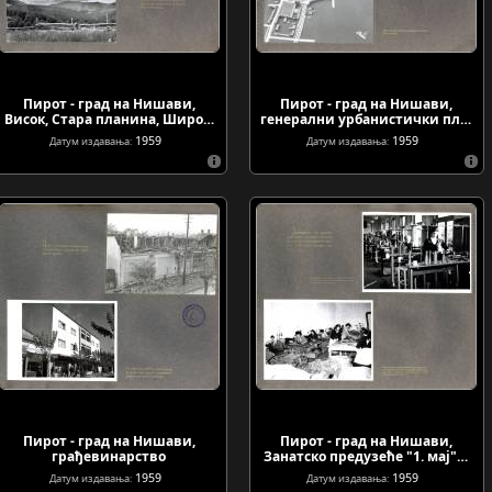
Пирот - град на Нишави,
Пирот - град на Нишави,
Висок, Стара планина, Широ…
генерални урбанистички пл…
1959
1959
Датум издавања:
Датум издавања:
Пирот - град на Нишави,
Пирот - град на Нишави,
грађевинарство
Занатско предузеће "1. мај"…
1959
1959
Датум издавања:
Датум издавања: