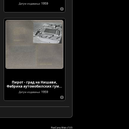
1959
Датум издавања:
Пирот - град на Нишави,
Фабрика аутомобилских гум…
1959
Датум издавања:
ResCarta-Web v7.0.5