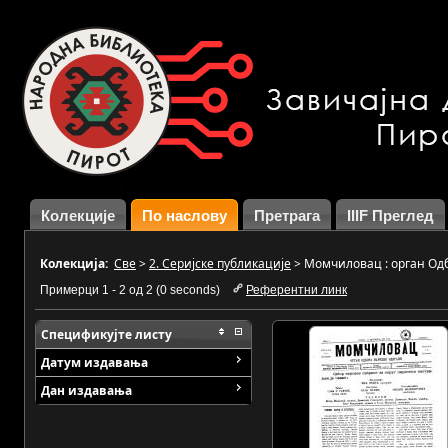
Колекције
По наслову
Претрага
IIIF Преглед
Колекција:
Све
>
2. Серијске публикације
>
Момчиловац : орган Од
Примерци 1 - 2 од 2 (0 seconds)
Референтни линк
Спецификујте листу
Датум издавања
Дан издавања