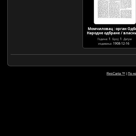
Момчиловац : орган Одб
Народне одбране / влас
1
1
Година:
Број:
Датум
1908-12-16
издавања:
ResCarta ™
|
По н