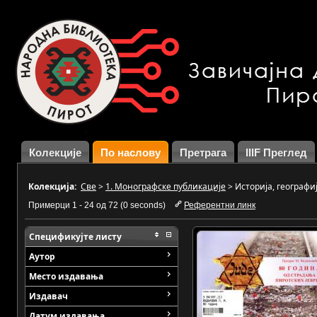
Колекције
По наслову
Претрага
IIIF Преглед
Колекција:
Све
>
1. Монографске публикације
>
Историја, географи
Примерци 1 - 24 од 72 (0 seconds)
Референтни линк
Спецификујте листу
Аутор
Место издавања
Издавач
Датум издавања