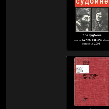
Зле судбине
Ћирић, Никола
Аутор:
Дату
2006
издавања: