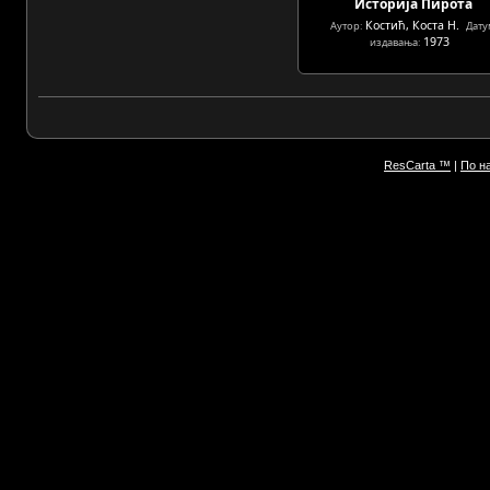
Историја Пирота
Костић, Коста Н.
Аутор:
Дат
1973
издавања:
ResCarta ™
|
По н