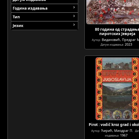
Година издавања
Тип
Језик
80 година од страдањ
пиротских Јевреја
Видановић, Предраг М
Аутор:
2023
Датум издавања:
Pirot : vodič kroz grad i oko
Ћирић, Миодраг П.
Аутор:
Да
1967
издавања: