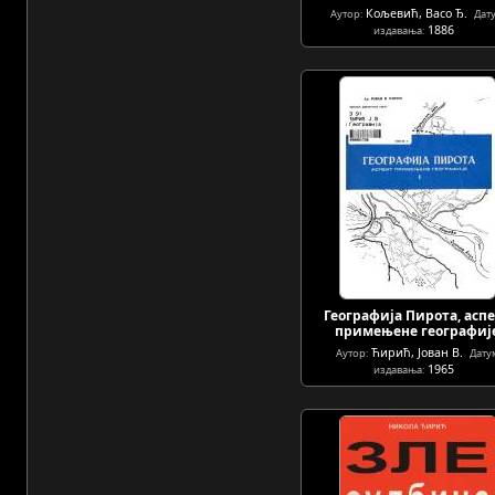
Кољевић, Васо Ђ.
Аутор:
Дат
1886
издавања:
Географија Пирота, асп
примењене географиј
Ћирић, Јован В.
Аутор:
Дату
1965
издавања: