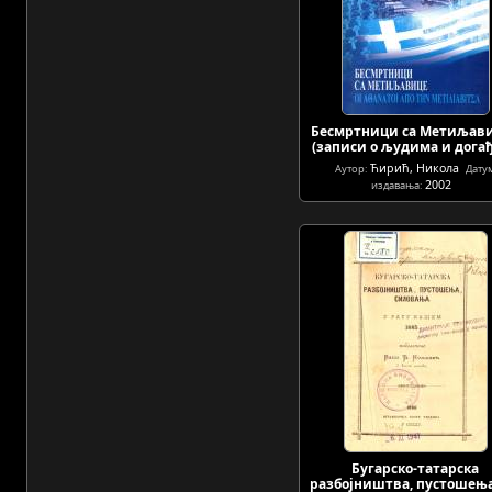
Бесмртници са Метиљави
(записи о људима и дога
Ћирић, Никола
Аутор:
Дату
2002
издавања:
Бугарско-татарска
разбојништва, пустошења