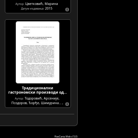
Цветковић, Марина
Аутор:
2015
Датум издавања:
Традиционални
гастрономски производи од…
Тодоровић, Арсеније
, 
Аутор:
Псодоров, Ђорђе
, 
Шимурина…
, 
ResCarta-Web v7.0.5