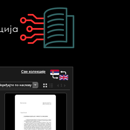
Све колекције
Поређајте по наслову
1