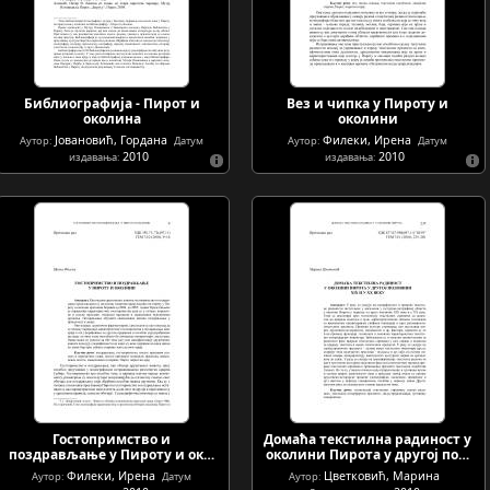
Библиографија - Пирот и
Вез и чипка у Пироту и
околина
околини
Јовановић, Гордана
Филеки, Ирена
Аутор:
Датум
Аутор:
Датум
2010
2010
издавања:
издавања:
Гостопримство и
Домаћа текстилна радиност у
поздрављање у Пироту и ок…
околини Пирота у другој по…
Филеки, Ирена
Цветковић, Марина
Аутор:
Датум
Аутор: