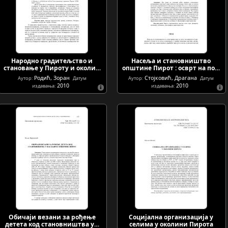
Народно градитељство и
Насеља и становништво
становање у Пироту и околи…
општине Пирот : осврт на по…
Родић, Зоран
Стојковић, Драгана
Аутор:
Датум
Аутор:
Датум
2010
2010
издавања:
издавања:
Обичаји везани за рођење
Социјална организација у
детета код становништва у…
селима у околини Пирота