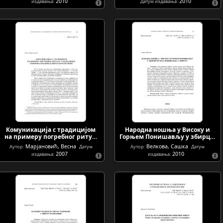
2010
2010
издавања:
Датум издавања:
Комуникација с традицијом
Народна ношња у Високу и
на примеру погребног риту…
Горњем Понишављу у збирц…
Марјановић, Весна
Велкова, Сашка
Аутор:
Датум
Аутор:
Датум
2007
2010
издавања:
издавања: