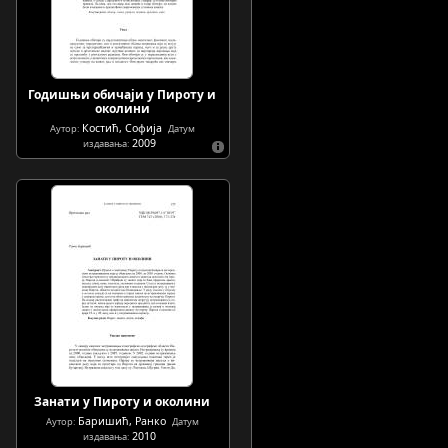
Годишњи обичаји у Пироту и
околини
Костић, Софија
Аутор:
Датум
2009
издавања:
Занати у Пироту и околини
Баришић, Ранко
Аутор:
Датум
2010
издавања: