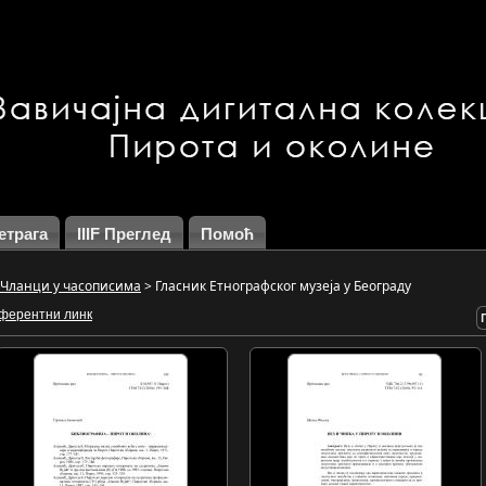
етрага
IIIF Преглед
Помоћ
Чланци у часописима
>
Гласник Етнографског музеја у Београду
ферентни линк