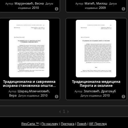
Марјановић, Весна
Матић, Милош
Аутор:
Датум
Аутор:
Датум
2010
2009
издавања:
издавања:
Традиционална и савремена
Традиционална медицина
исхрана становника општи…
Пирота и околине
Шарац-Момчиловић,
Златковић, Драгољуб
Аутор:
Аутор:
Вера
2010
2010
Датум издавања:
Датум издавања:
1
ResCarta ™
|
По наслову
|
Претрага
|
Помоћ
|
IIIF Преглед