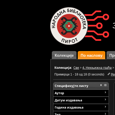
Колекције
По наслову
Пр
Колекција:
Све
>
4. Некњижна грађа
>
Примерци 1 - 18 од 18 (0 seconds)
Ре
Спецификујте листу
Аутор
Датум издавања
Година издавања
Тип