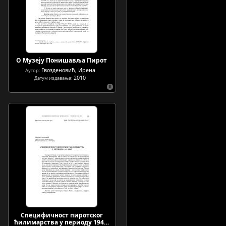
О Музеју Понишавља Пирот
Гвозденовић, Ирена
Аутор:
2010
Датум издавања:
Специфичност пиротског
ћилимарства у периоду 194…