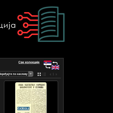
Све колекције
Поређајте по наслову
1