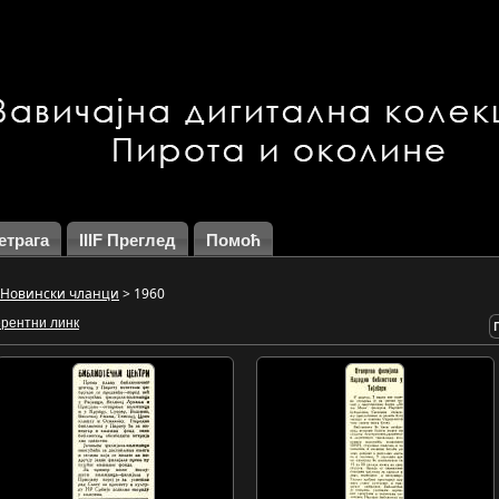
етрага
IIIF Преглед
Помоћ
Новински чланци
>
1960
рентни линк