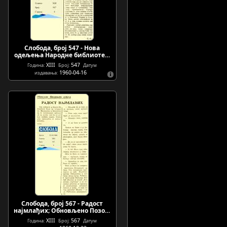
Слобода, број 547 - Нова
одељења Народне библиоте…
XIII
547
Година:
Број:
Датум
1960-04-16
издавања:
Слобода, број 567 - Радост
најмлађих; Обновљено Позо…
XIII
567
Година:
Број:
Датум