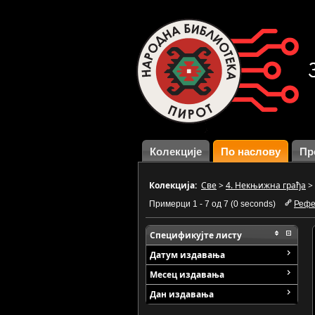
Колекције
По наслову
Пр
Колекција:
Све
>
4. Некњижна грађа
>
Примерци 1 - 7 од 7 (0 seconds)
Рефе
Спецификујте листу
Датум издавања
Месец издавања
Дан издавања