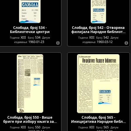
Слобода, број 534 -
Слобода, број 542 - Отворена
Библиотечки центри
филијала Народне библиот…
XIII
534
XIII
542
Година:
Број:
Датум
Година:
Број:
Датум
1960-01-23
1960-03-12
издавања:
издавања:
Слобода, број 550 - Више
Слобода, број 565 -
бриге при избору књига за…
Иницијатива Народне библ…
XIII
550
XIII
565
Година:
Број:
Датум
Година:
Број:
Датум