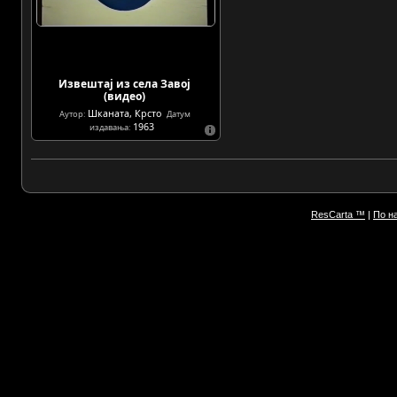
Извештај из села Завој
(видео)
Шканата, Крсто
Аутор:
Датум
1963
издавања:
ResCarta ™
|
По н