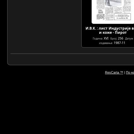
И.В.К. : лист Индустрије 
и коже - Пирот
XVI
256
Година:
Број:
Датум
1987-11
издавања:
ResCarta ™
|
По н