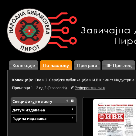
Колекције
По наслову
Претрага
IIIF Преглед
Колекција:
Све
>
2. Серијске публикације
>
И.В.К. : лист Индустрије
Примерци 1 - 2 од 2 (0 seconds)
Референтни линк
Спецификујте листу
Датум издавања
Година издавања