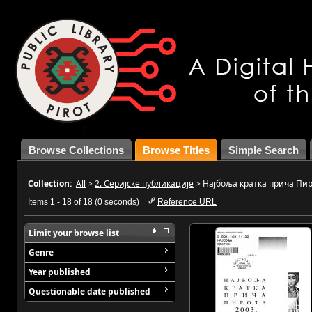
Browse Collections
Browse Titles
Simple Search
Collection:
All
>
2. Серијске публикације
>
Најбоља кратка прича Пи
Items 1 - 18 of 18 (0 seconds)
Reference URL
Limit your browse list
Genre
Year published
Questionable date published