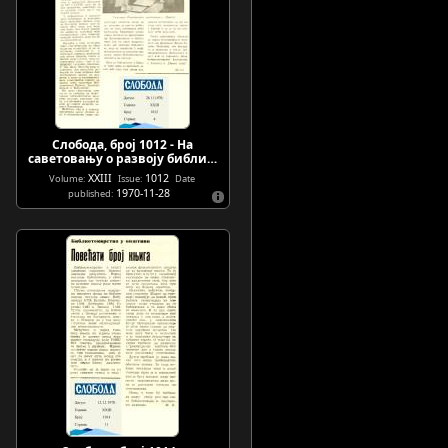
Слобода, број 1012 - На
саветовању о развоју библи…
XXIII
1012
Volume:
Issue:
Date
1970-11-28
published: