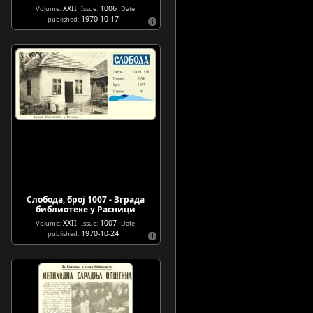
XXII
1006
Volume:
Issue:
Date
1970-10-17
published:
Слобода, број 1007 - Зграда
библиотеке у Расници
XXII
1007
Volume:
Issue:
Date
1970-10-24
published: