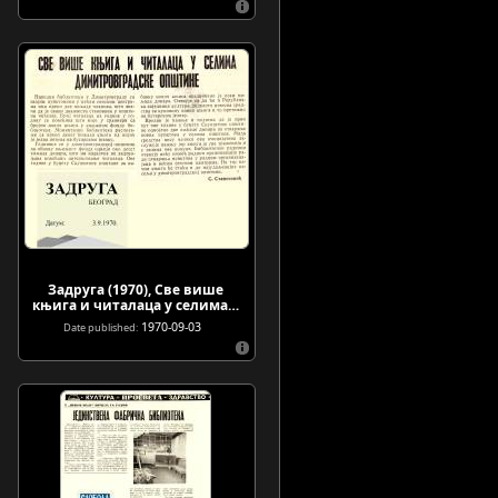
Задруга (1970), Све више
књига и читалаца у селима…
1970-09-03
Date published: