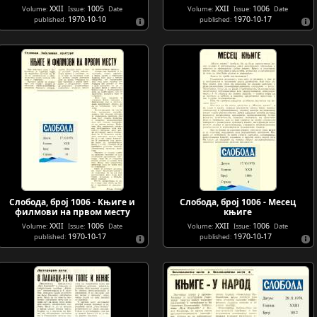
XXII
1005
XXII
1006
Volume:
Issue:
Date
Volume:
Issue:
Date
1970-10-10
1970-10-17
published:
published:
Слобода, број 1006 - Књиге и
Слобода, број 1006 - Месец
филмови на првом месту
књиге
XXII
1006
XXII
1006
Volume:
Issue:
Date
Volume:
Issue:
Date
1970-10-17
1970-10-17
published:
published: