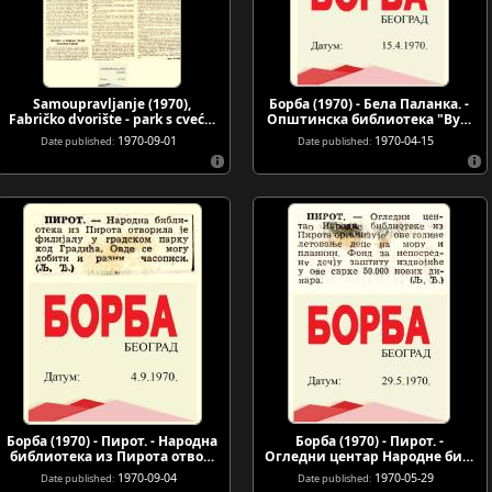
Samoupravljanje (1970),
Борба (1970) - Бела Паланка. -
Fabričko dvorište - park s cveć…
Општинска библиотека "Ву…
1970-09-01
1970-04-15
Date published:
Date published:
Борба (1970) - Пирот. - Народна
Борба (1970) - Пирот. -
библиотека из Пирота отво…
Огледни центар Народне би…
1970-09-04
1970-05-29
Date published:
Date published: