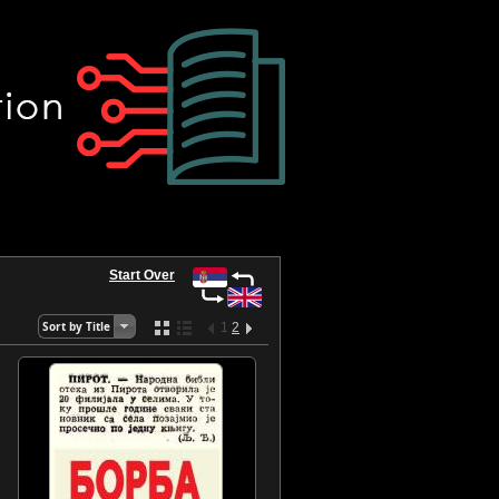
Start Over
Sort by Title
1
2