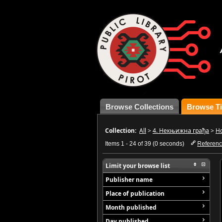
Browse Collections
Browse Ti
Collection:
All
>
4. Некњижна грађа
>
Н
Items 1 - 24 of 39 (0 seconds)
Referen
Limit your browse list
Publisher name
Place of publication
Month published
Day published