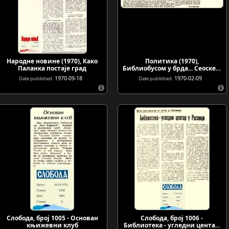
Народне новине (1970), Како
Политика (1970),
Паланка постаје град
Библиобусом у брда... Сеоске…
1970-09-18
1970-02-09
Date published:
Date published:
Слобода, број 1005 - Основан
Слобода, број 1006 -
књижевни клуб
Библиотека - угледни цента…