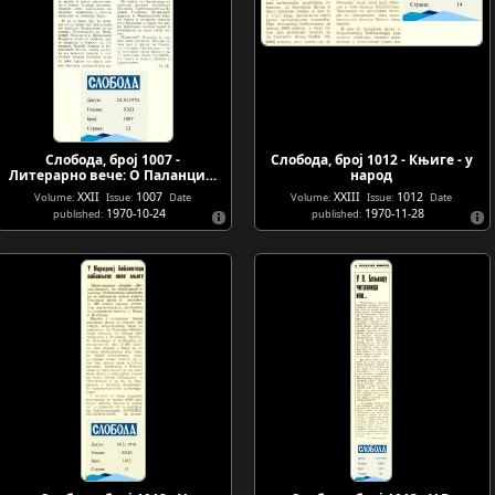
Слобода, број 1007 -
Слобода, број 1012 - Књиге - у
Литерарно вече: О Паланци…
народ
XXII
1007
XXIII
1012
Volume:
Issue:
Date
Volume:
Issue:
Date
1970-10-24
1970-11-28
published:
published: