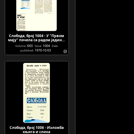
Слобода, број 1004 - У "Првом
мају" почела са радом једин…
XXII
1004
Volume:
Issue:
Date
1970-10-03
published:
Слобода, број 1006 - Изложба
књига и слика