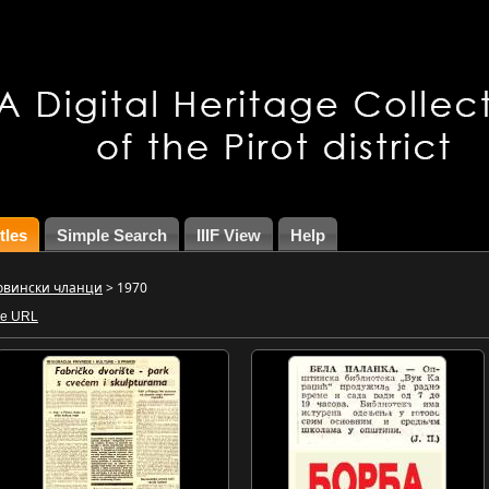
tles
Simple Search
IIIF View
Help
овински чланци
>
1970
ce URL