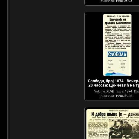
1990-03-03
published:
Слобода, број 1874 - Вечер
20 часова: Црнчевић на 
XLVII
1874
Volume:
Issue:
Dat
1990-05-26
published: