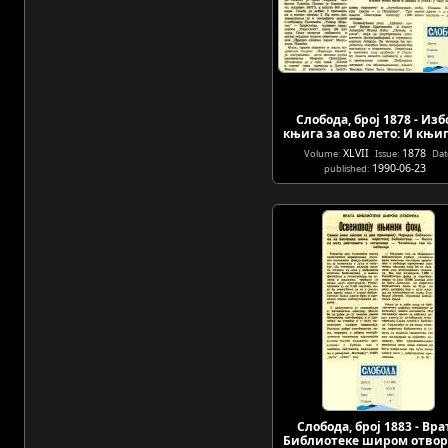
Слобода, број 1878 - Изб
књига за ово лето: И књиг
XLVII
1878
Volume:
Issue:
Dat
1990-06-23
published:
Слобода, број 1883 - Вра
Библиотеке широм отво