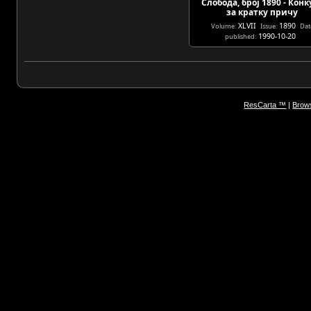
Слобода, број 1890 - Конк
за кратку причу
XLVII
1890
Volume:
Issue:
Dat
1990-10-20
published:
ResCarta ™
|
Brows