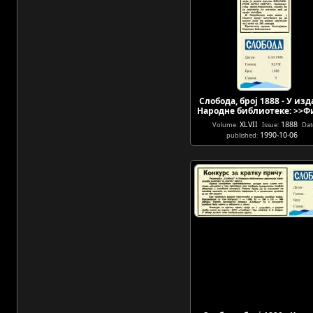
Слобода, број 1888 - У из
Народне библиотеке: >>Ф
XLVII
1888
Volume:
Issue:
Dat
1990-10-06
published: