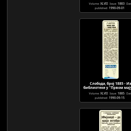
XLVII
1883
Volume:
Issue:
Dat
1990-09-01
published:
Слобода, број 1885 - И
библиотеке у "Првом мај
XLVII
1885
Volume:
Issue:
Dat
1990-09-15
published: