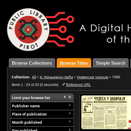
Browse Collections
Browse Titles
Simple Search
Collection:
All
>
4. Некњижна грађа
>
Новински чланци
>
1990
Items 1 - 24 of 33 (0 seconds)
Reference URL
Limit your browse list
Publisher name
Place of publication
Month published
Day published